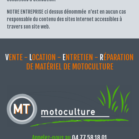
NOTRE ENTREPRISE ci dessus dénommée n'est en aucun cas
responsable du contenu des sites Internet accessibles à
travers son site web.
V
ENTE -
L
OCATION -
E
NTRETIEN -
R
ÉPARATION
DE MATÉRIEL DE MOTOCULTURE
Appelez-nous au
04 77 58 18 01