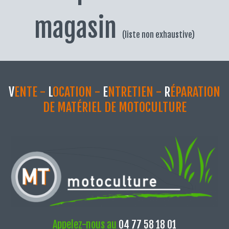
magasin
(liste non exhaustive)
V
ENTE -
L
OCATION -
E
NTRETIEN -
R
ÉPARATION
DE MATÉRIEL DE MOTOCULTURE
Appelez-nous au
04 77 58 18 01