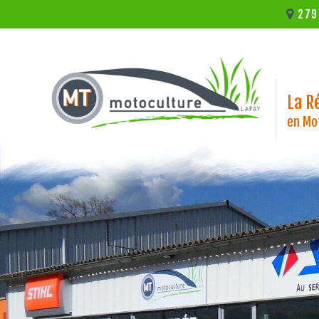
279
La R
en Mot