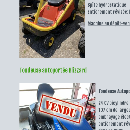
Bpîte hydrostatique
Entièrement révisée: 
Machine en dépôt-ven
Tondeuse autoportée Blizzard
Tondeuse Autopo
24 CV bicylindre
107 cm de large
embrayage élec
entièrement rév