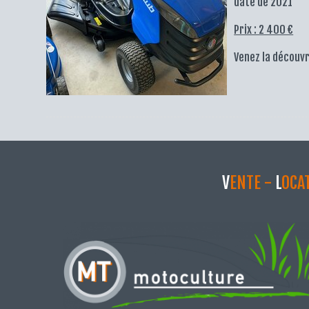
date de 2021
Prix : 2 400 €
Venez la découv
V
ENTE -
L
OCA